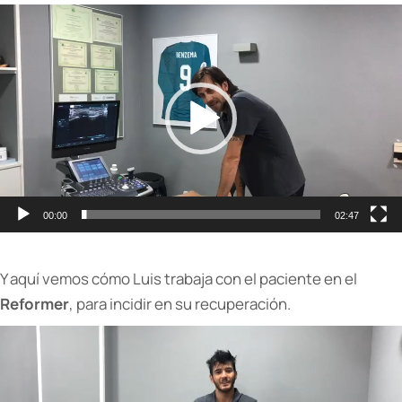
Reproductor
de
vídeo
00:00
02:47
Y aquí vemos cómo Luis trabaja con el paciente en el
Reformer
, para incidir en su recuperación.
Reproductor
de
vídeo