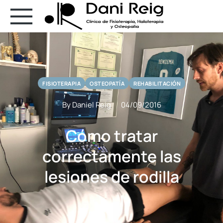
FISIOTERAPIA
OSTEOPATÍA
REHABILITACIÓN
By Daniel Reig
04/09/2016
Cómo tratar
correctamente las
lesiones de rodilla