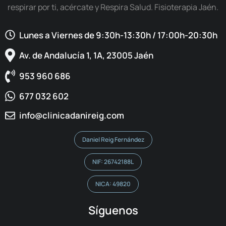
respirar por ti, acércate y Respira Salud. Fisioterapia Jaén.
Lunes a Viernes de 9:30h-13:30h / 17:00h-20:30h​
Av. de Andalucía 1, 1A, 23005 Jaén
953 960 686
677 032 602
info@clinicadanireig.com
Daniel Reig Fernández
NIF: 26742188L
NICA: 49820
Síguenos