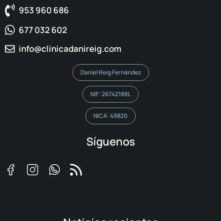
953 960 686
677 032 602
info@clinicadanireig.com
Daniel Reig Fernández
NIF: 26742188L
NICA: 49820
Síguenos