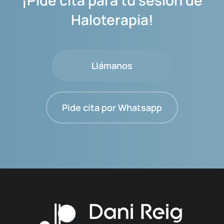
Haloterapia!
Llámanos
Pide cita por Whatsapp