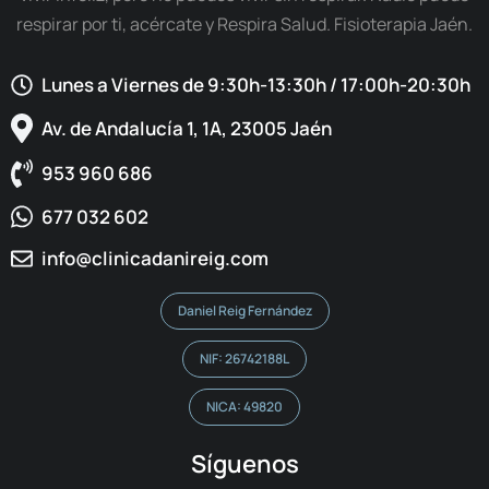
respirar por ti, acércate y Respira Salud. Fisioterapia Jaén.
Lunes a Viernes de 9:30h-13:30h / 17:00h-20:30h​
Av. de Andalucía 1, 1A, 23005 Jaén
953 960 686
677 032 602
info@clinicadanireig.com
Daniel Reig Fernández
NIF: 26742188L
NICA: 49820
Síguenos