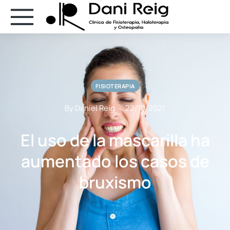
FISIOTERAPIA
By Daniel Reig
22/10/2021
El uso de la mascarilla ha
aumentado los casos de
bruxismo